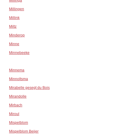
Millinga
Millingen
Millink
Miltz
Minderop
Minne
Minnebeeke
Minnema
Minnoltsma
Mirabelle gesegt du Bois
Mirandolle
Mirbach
Miroul
Mispelblom
Mispelblom Beijer