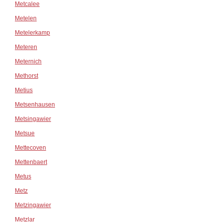
Metcalee
Metelen
Metelerkamp
Meteren
Meternich
Methorst
Metius
Metsenhausen
Metsingawier
Metsue
Mettecoven
Mettenbaert
Metus
Metz
Metzingawier
Metzlar