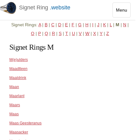
Signet Ring
.website
Menu
Toggle
Signet Rings:
A
|
B
|
C
|
D
|
E
|
F
|
G
|
H
|
I
|
J
|
K
|
L
|
M
|
N
|
navigatio
O
|
P
|
Q
|
R
|
S
|
T
|
U
|
V
|
W
|
X
|
Y
|
Z
Signet Rings M
M(e)ulders
Maadtleen
Maaldrink
Maan
Maarlant
Maars
Maas
Maas Geesteranus
Maasacker