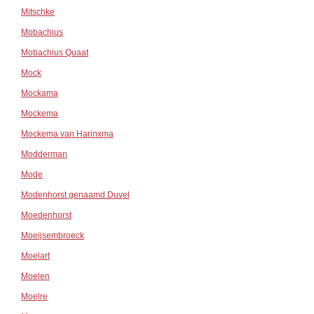
Mitschke
Mobachius
Mobachius Quaat
Mock
Mockama
Mockema
Mockema van Harinxma
Modderman
Mode
Modenhorst genaamd Duvel
Moedenhorst
Moeijsembroeck
Moelart
Moelen
Moelre