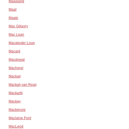
Maasland
Maat
Maats
Mac Gillavry
Mac Lean
Macalester Loup
Macaré
Macdowal
Macherel
Mackaij
Mackaij van Reaij
Mackartij
Mackay
Mackenzie
Maclaine Pont
MacLeod