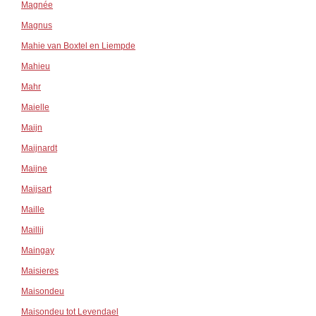
Magnée
Magnus
Mahie van Boxtel en Liempde
Mahieu
Mahr
Maielle
Maijn
Maijnardt
Maijne
Maijsart
Maille
Maillij
Maingay
Maisieres
Maisondeu
Maisondeu tot Levendael