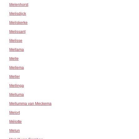
Melenhorst
Melisdijck
Meliskerke
Melissant
Melisse
Mellama
Melle
Mellema
Meller
Mellinga
Melluma
Mellumma van Meckema
Melort
Mélotte
Melun