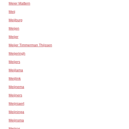
Meier Mattern
Meij
Meijburg
Meijen
Meijer
Meijer Timmerman Thijssen
Meijeringh
Meijers
Meijlama
Meijlink
Meijnema
Meijners
Meijniaert
Meijninga
Meijnsma
Meijros