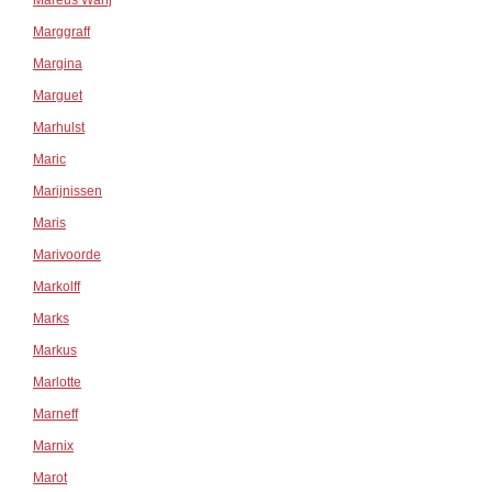
Mareus Warij
Marggraff
Margina
Marguet
Marhulst
Maric
Marijnissen
Maris
Marivoorde
Markolff
Marks
Markus
Marlotte
Marneff
Marnix
Marot