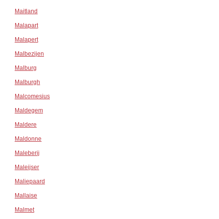
Maitland
Malapart
Malapert
Malbezijen
Malburg
Malburgh
Malcomesius
Maldegem
Maldere
Maldonne
Maleberij
Maleijser
Maliepaard
Mallaise
Malmet