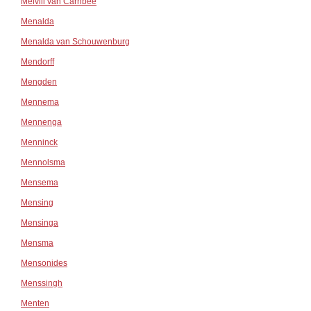
Melvill van Carnbee
Menalda
Menalda van Schouwenburg
Mendorff
Mengden
Mennema
Mennenga
Menninck
Mennolsma
Mensema
Mensing
Mensinga
Mensma
Mensonides
Menssingh
Menten