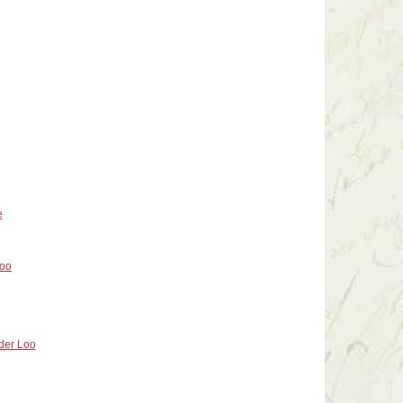
e
Loo
 der Loo