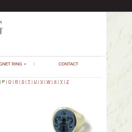
GNET RING
CONTACT
|
P
|
Q
|
R
|
S
|
T
|
U
|
V
|
W
|
X
|
Y
|
Z