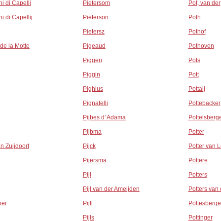
ni di Capelli
Pietersom
Pot, van der
i di Capellij
Pieterson
Poth
Pietersz
Pothof
de la Motte
Pigeaud
Pothoven
Piggen
Pots
Piggin
Pott
Pighius
Pottaij
Pignatelli
Pottebacker
Pijbes d' Adama
Pottelsberg
Pijbma
Potter
an Zuijdoort
Pijck
Potter van 
Pijersma
Pottere
Pijl
Potters
Pijl van der Ameijden
Potters van
ier
Pijll
Pottesberge
Pijls
Pottinger