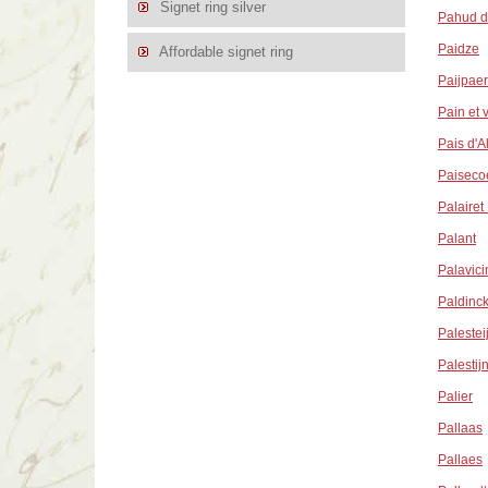
Signet ring silver
Pahud d
Paidze
Affordable signet ring
Paijpaer
Pain et 
Pais d'Al
Paiseco
Palairet
Palant
Palavici
Paldinc
Palestei
Palestij
Palier
Pallaas
Pallaes