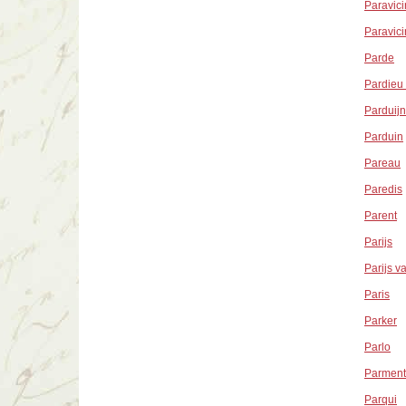
Paravici
Paravicin
Parde
Pardieu 
Parduijn
Parduin
Pareau
Paredis
Parent
Parijs
Parijs v
Paris
Parker
Parlo
Parment
Parqui