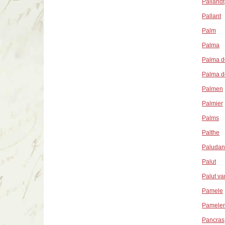
Pallandt
Pallant
Palm
Palma
Palma d
Palma d
Palmen
Palmier
Palms
Palthe
Paludan
Palut
Palut va
Pamele
Pamele
Pancras