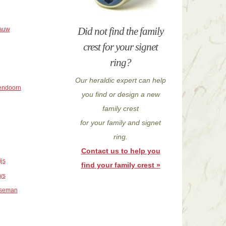
Did not find the family
rauw
crest for your signet
ring?
Our heraldic expert can help
sendoorn
you find or design a new
family crest
for your family and signet
ring.
Contact us to help you
js
find your family crest »
ys
useman