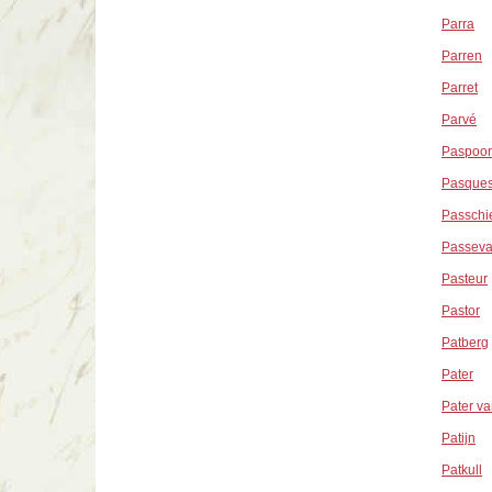
Parra
Parren
Parret
Parvé
Paspoor
Pasques
Passchi
Passeva
Pasteur
Pastor
Patberg
Pater
Pater v
Patijn
Patkull