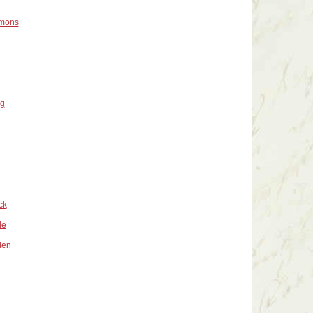
mons
g
ck
de
den