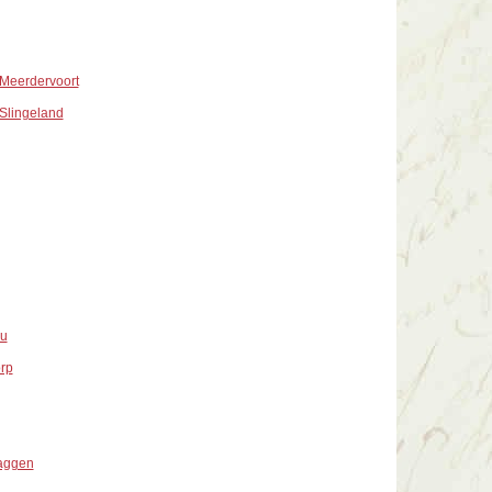
Meerdervoort
Slingeland
au
rp
aggen