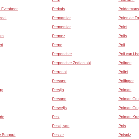
g
Perk
Polastron
 Evenboer
Perkois
Poldermans
poel
Permantier
Polen de T
Permentier
Polet
rn
Permez
Polis
rt
Perne
Poll
Perponcher
Poll van IJ
Perponcher Zedlenitzki
Pollaert
Perrenot
Pollet
Persaert
Pollinger
rg
Persijn
Polman
Persoon
Polman Grui
Perweijs
Polman Gru
ode
Pesi
Polman Kr
Peski, van
Pols
e Bragard
Pesser
Polsniz