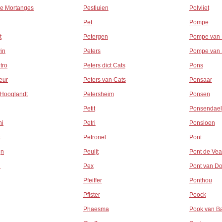
e Mortanges
Pestiuien
Polvliet
Pet
Pompe
t
Petergen
Pompe van 
vin
Peters
Pompe van 
tro
Peters dict Cats
Pons
eur
Peters van Cats
Ponsaar
 Hooglandt
Petersheim
Ponsen
Petit
Ponsendael
ni
Petri
Ponsioen
k
Petronel
Pont
jn
Peuijt
Pont de Ve
n
Pex
Pont van Do
Pfeiffer
Ponthou
Pfister
Poock
Phaesma
Pook van B