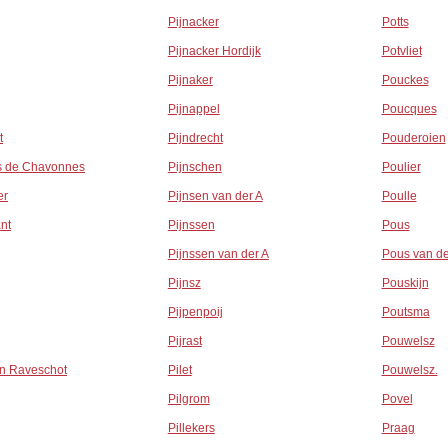
Pijnacker
Potts
Pijnacker Hordijk
Potvliet
Pijnaker
Pouckes
Pijnappel
Poucques
t
Pijndrecht
Pouderoien
 de Chavonnes
Pijnschen
Poulier
er
Pijnsen van der A
Poulle
nt
Pijnssen
Pous
Pijnssen van der A
Pous van de
Pijnsz
Pouskijn
Pijpenpoij
Poutsma
Pijrast
Pouwelsz
an Raveschot
Pilet
Pouwelsz.
Pilgrom
Povel
Pillekers
Praag