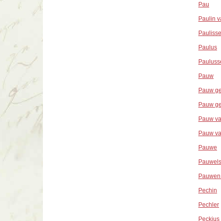
Pau
Paulin 
Pauliss
Paulus
Pauluss
Pauw
Pauw ge
Pauw ge
Pauw va
Pauw va
Pauwe
Pauwel
Pauwen 
Pechin
Pechler
Peckius