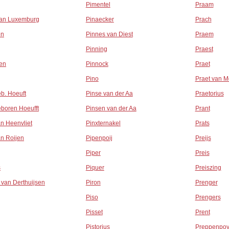
Pimentel
Praam
van Luxemburg
Pinaecker
Prach
en
Pinnes van Diest
Praem
Pinning
Praest
en
Pinnock
Praet
Pino
Praet van M
b. Hoeuft
Pinse van der Aa
Praetorius
boren Hoeufft
Pinsen van der Aa
Prant
n Heenvliet
Pinxternakel
Prats
n Roijen
Pipenpoij
Preijs
Piper
Preis
s
Piquer
Preiszing
van Derthuijsen
Piron
Prenger
Piso
Prengers
Pisset
Prent
Pistorius
Preppenpo