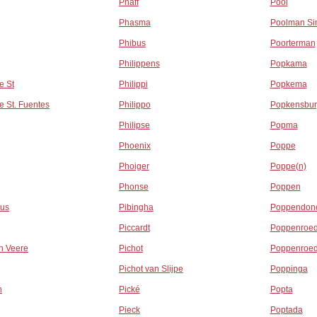
Phaff
Pool
Phasma
Poolman Si
Phibus
Poorterman
Philippens
Popkama
e St
Philippi
Popkema
e St. Fuentes
Philippo
Popkensbur
Philipse
Popma
Phoenix
Poppe
Phoiger
Poppe(n)
Phonse
Poppen
us
Pibingha
Poppendon
Piccardt
Poppenroe
n Veere
Pichot
Poppenroe
Pichot van Slijpe
Poppinga
n
Pické
Popta
Pieck
Poptada