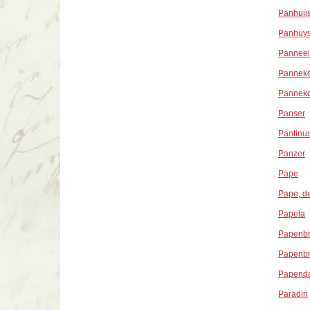
Panhuij
Panhuy
Panneel
Pannek
Pannek
Panser
Pantinu
Panzer
Pape
Pape, d
Papela
Papenb
Papenb
Papend
Paradin