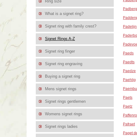
Padber
Ring size
Padberg
What is a signet ring?
Padden
Signet ring with family crest?
Padelijn
Paderbo
Signet Rings A-Z
Padevoe
Signet ring finger
Paeds
Paedts
Signet ring engraving
Paedze
Buying a signet ring
Paehlig
Paembu
Mens signet rings
Paets
Signet rings gentlemen
Paetz
Womens signet rings
Paffenr
Pafraet
Signet rings ladies
Paget d