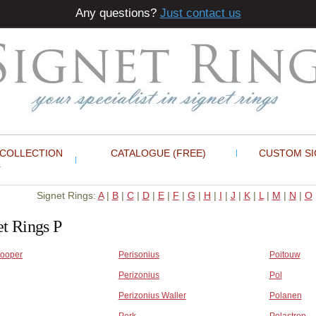
Any questions?
Just contact us
 COLLECTION
CATALOGUE (FREE)
CUSTOM SI
Signet Rings:
A
|
B
|
C
|
D
|
E
|
F
|
G
|
H
|
I
|
J
|
K
|
L
|
M
|
N
|
O
et Rings P
ooper
Perisonius
Poitouw
Perizonius
Pol
Perizonius Waller
Polanen