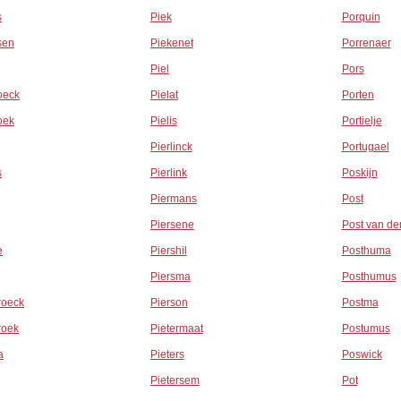
s
Piek
Porquin
sen
Piekenet
Porrenaer
Piel
Pors
oeck
Pielat
Porten
oek
Pielis
Portielje
Pierlinck
Portugael
s
Pierlink
Poskijn
Piermans
Post
Piersene
Post van de
e
Piershil
Posthuma
Piersma
Posthumus
roeck
Pierson
Postma
roek
Pietermaat
Postumus
a
Pieters
Poswick
Pietersem
Pot