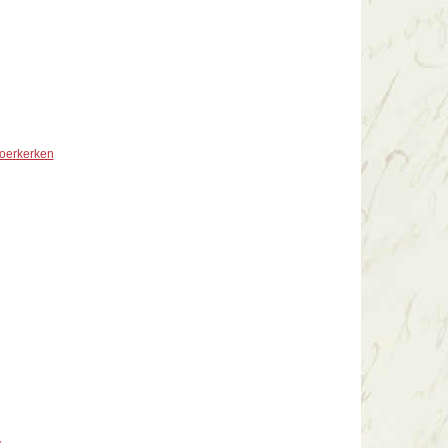
oerkerken
y